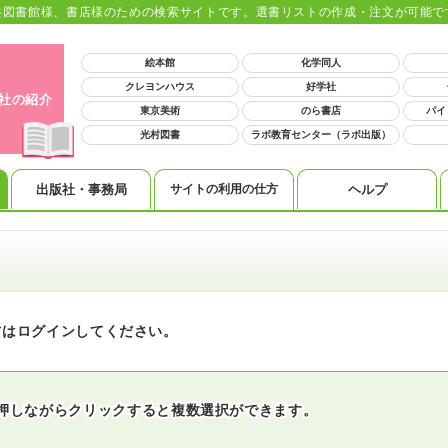
共図書館様、書店様のための検索サイトです。選書リストの作成・注文が可能で
絵本館
化学同人
クレヨンハウス
好学社
6社の紹介
東京美術
のら書店
パイ
光村図書
ラボ教育センター（ラボ出版）
出版社・事務局
サイトの利用の仕方
ヘルプ
方はログインしてください。
ーを押しながらクリックすると複数選択ができます。