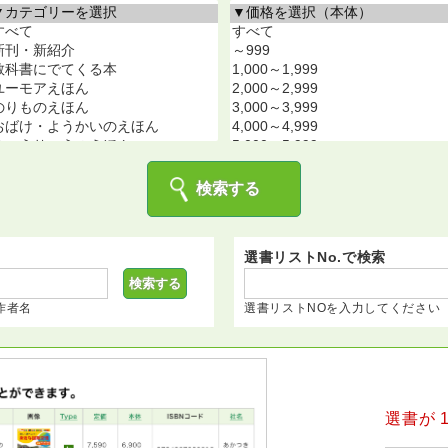
選書リストNo.で検索
作者名
選書リストNOを入力してください
選書が 