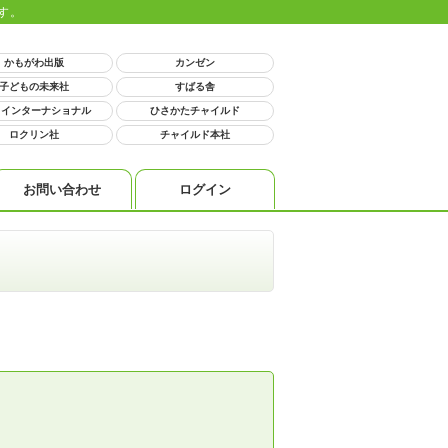
す。
かもがわ出版
カンゼン
子どもの未来社
すばる舎
 インターナショナル
ひさかたチャイルド
ロクリン社
チャイルド本社
お問い合わせ
ログイン