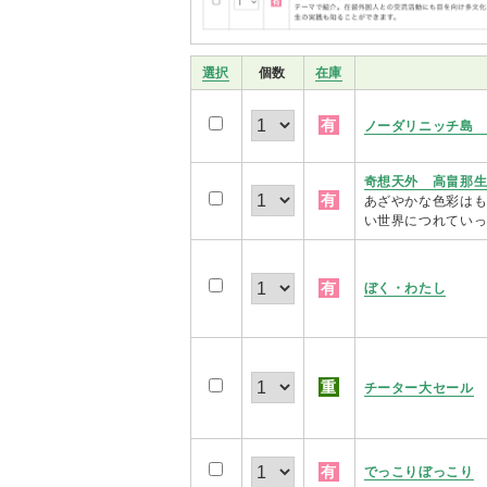
選択
個数
在庫
有
ノーダリニッチ島 
奇想天外 高畠那
有
あざやかな色彩は
い世界につれてい
有
ぼく・わたし
重
チーター大セール
有
でっこりぼっこり