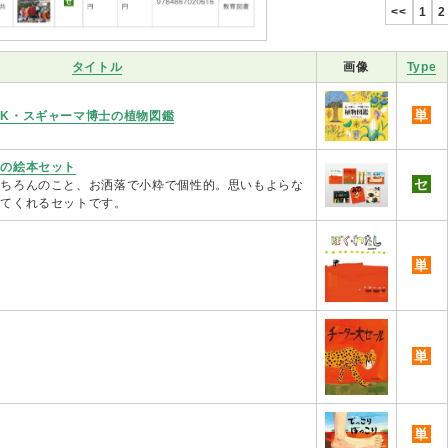
<<
1
2
タイトル
画像
Type
単
K・スギャーマ博士の植物図鑑
生の絵本セット
セ
もちろんのこと、お洒落で小粋で個性的。思いもよらな
ってくれるセットです。
単
単
単