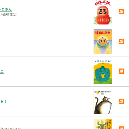
るまさん
単
より価格改定
単
単
ばこ
単
かる？
単
ニクマンジュウ