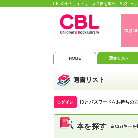
CBLの会のサイトは、児童書を集め、学校・公
加盟1
HOME
選書リスト
選書リスト
IDとパスワードをお持ちの
ログイン
本を探す
※Ctrlキ