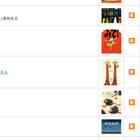
単
より価格改定
単
単
つえん
単
単