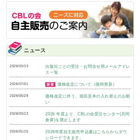
ニュース
2026/03/13
出版社ごとの受注・お問合せ用メールアドレ
ス一覧
2026/07/01
価格改定について（随時更新）
新着
2026/05/29
価格改定に伴う、巡回見本の入れ替えのお願
い
2026/03/13
2026 年度より、CBLの会受注センター(共同
倉庫)を廃止します
2026/01/15
2026年度自主販売申込書はこちらからダウ
ンロードできます。