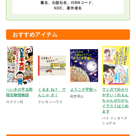
書名、出版社名、ISBNコード、
NDC、著作者名
おすすめアイテム
へいきの平太郎
くるま ね？ で
ようこそ宇宙へ
マンガで分かり
稲生物怪物語
んしゃ さ！
やすい！れもん
化学同人
ちゃんゼロから
ロクリン社
クレヨンハウス
イラストはじめ
ます
パイ インターナ
ショナル